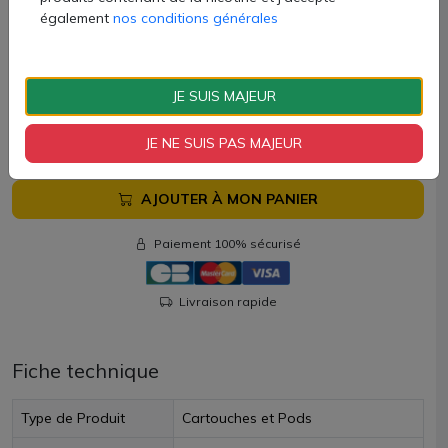
également
nos conditions générales
Ces cartouches sont compatibles avec les pods Aegis U,
Digi U, Wenax U, Obelisk U et Sonder U. Disponibles chez
AZVape par lots de 3 unités.
JE SUIS MAJEUR
10 €
JE NE SUIS PAS MAJEUR
Quantité
AJOUTER À MON PANIER
Paiement 100% sécurisé
Livraison rapide
Fiche technique
Type de Produit
Cartouches et Pods