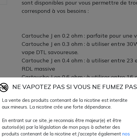
sont disponibles pour vous permettre de tro
correspond à vos besoins :
Cartouche J en 0.2 ohm : parfaite pour une
Cartouche J en 0.3 ohm : à utiliser entre 3
vape DTL savoureuse.
Cartouche J en 0.4 ohm : à utiliser entre 2
RDL massive
Cartouche J en 0.6 ohm : à utiliser entre 1
RDL savoureuse
NE VAPOTEZ PAS SI VOUS NE FUMEZ PAS
Cartouche J en 0.8 ohm : à utiliser entre 1
La vente des produits contenant de la nicotine est interdite
MTL aérienne
aux mineurs. La nicotine crée une forte dépendance.
Cartouche J en 1.2 ohm : à utiliser entre 8
MTL serrée
En entrant sur ce site, je reconnais être majeur(e) et être
autorisé(e) par la législation de mon pays à acheter des
produits contenant de la nicotine et j'accepte également
nos