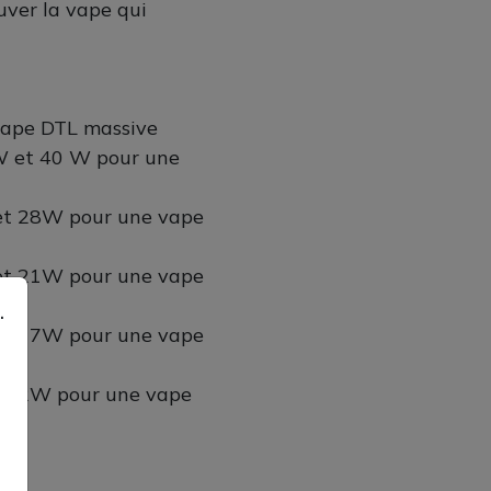
uver la vape qui
 vape DTL massive
0W et 40 W pour une
3 et 28W pour une vape
6 et 21W pour une vape
.
2 et 17W pour une vape
 et 12W pour une vape