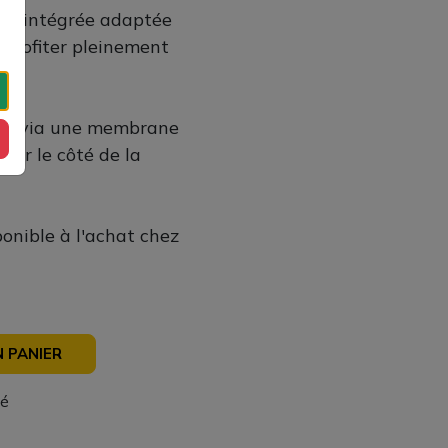
ance intégrée adaptée
 profiter pleinement
e.
ôté, via une membrane
 sur le côté de la
ponible à l'achat chez
 PANIER
sé