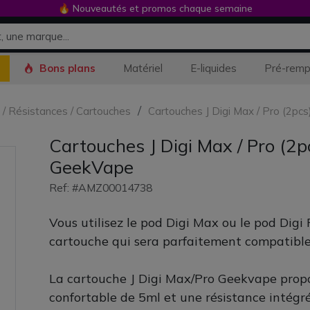
🔥 Nouveautés et promos chaque semaine
Bons plans
Matériel
E-liquides
Pré-remp
s / Résistances / Cartouches
Cartouches J Digi Max / Pro (2pc
Cartouches J Digi Max / Pro (2p
GeekVape
Ref: #AMZ00014738
Vous utilisez le pod Digi Max ou le pod Digi 
cartouche qui sera parfaitement compatible
La cartouche J Digi Max/Pro Geekvape propo
confortable de 5ml et une résistance intégré