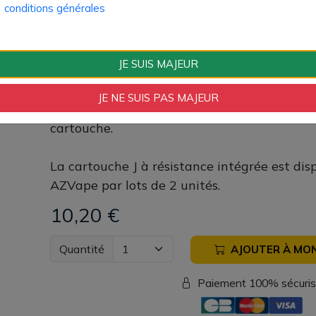
conditions générales
Veillez à sélectionner une valeur de résist
au modèle de votre pod (Digi Max, Pro) pour
des capacités de votre cigarette électroniqu
JE SUIS MAJEUR
Le remplissage du réservoir se fait par le c
JE NE SUIS PAS MAJEUR
en silicone. L'airflow est directement intégré
cartouche.
La cartouche J à résistance intégrée est dis
AZVape par lots de 2 unités.
10,20 €
Quantité
AJOUTER À MON
Paiement 100% sécuri