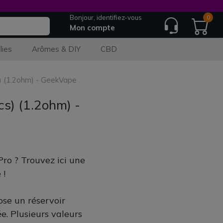
Bonjour, identifiez-vous
0
Mon compte
lies
Arômes & DIY
CBD
s) (1.2ohm) - GeekVape
cs) (1.2ohm) -
Pro ? Trouvez ici une
 !
se un réservoir
e. Plusieurs valeurs