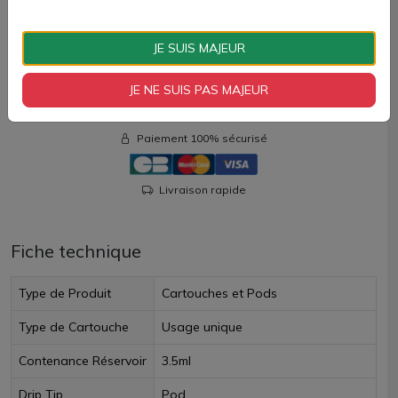
7,40 €
JE SUIS MAJEUR
Quantité
JE NE SUIS PAS MAJEUR
AJOUTER À MON PANIER
Paiement 100% sécurisé
Livraison rapide
Fiche technique
Type de Produit
Cartouches et Pods
Type de Cartouche
Usage unique
Contenance Réservoir
3.5ml
Drip Tip
Pod