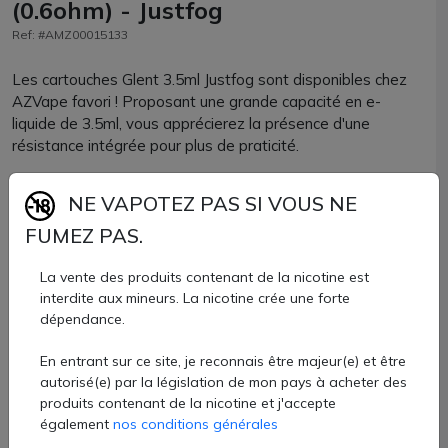
(0.6ohm) - Justfog
Ref: #AMZ00015133
Les cartouches Glent 3.5ml Justfog sont disponibles chez
AZVape favori ! Proposant une grande capacité en e-
liquide de 3.5ml, vous apprécierez la présence d'une
résistance intégrée pour plus de praticité.
Deux valeurs sont proposées :
NE VAPOTEZ PAS SI VOUS NE
FUMEZ PAS.
Cartouche Glent en 1 ohm : utilisable à 12.3W de puissance
pour une vape pur MTL.
La vente des produits contenant de la nicotine est
interdite aux mineurs. La nicotine crée une forte
Cartouche Glent en 0.6 ohm : utilisable à 19.8W de
dépendance.
puissance pour une vape MTL aérienne.
En entrant sur ce site, je reconnais être majeur(e) et être
autorisé(e) par la législation de mon pays à acheter des
Le remplissage se fera par le côté de la cartouche.
produits contenant de la nicotine et j'accepte
également
nos conditions générales
Lot de 2 cartouches compatibles avec le pod Glent.