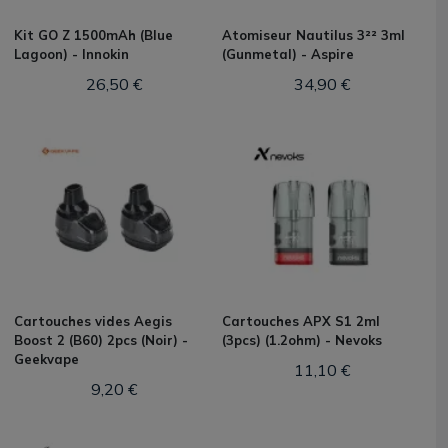
Kit GO Z 1500mAh (Blue
Atomiseur Nautilus 3²² 3ml
Lagoon) - Innokin
(Gunmetal) - Aspire
26,50 €
34,90 €
Cartouches vides Aegis
Cartouches APX S1 2ml
Boost 2 (B60) 2pcs (Noir) -
(3pcs) (1.2ohm) - Nevoks
Geekvape
11,10 €
9,20 €