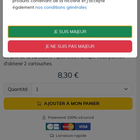
produits contenant de la nicotine et j'accepte
la valeur en 0.8 ohm, le drip tip est translucide et resserré.
également
nos conditions générales
Pour le modèle en 0.6 ohm, il est noir et sera plus élargi
pour s'adapter à une vape RDL. Ils sont interchangeables,
bien entendu.
JE SUIS MAJEUR
La cartouche Apex est un réservoir compatible uniquement
avec le kit Apex.
JE NE SUIS PAS MAJEUR
Le prix de la cartouche Apex chez AZVape vous permet
d'obtenir 2 cartouches.
8,30 €
Quantité
AJOUTER À MON PANIER
Paiement 100% sécurisé
Livraison rapide