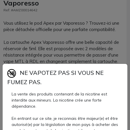
Vaporesso
Ref: #AMZ00014642
Vous utilisez le pod Apex par Vaporesso ? Trouvez-ici une
pièce détachée officielle pour une parfaite compatibilité.
La cartouche Apex Vaporesso offre une belle capacité de
réservoir de 5ml. Elle est proposée avec 2 modèles de
résistance intégrée pour vous permettre de passer d'une
vape MTL à RDL en changeant simplement la cartouche.
NE VAPOTEZ PAS SI VOUS NE
Cartouche Apex en 0.6 ohm : à utiliser entre 5 et 23W pour
FUMEZ PAS.
une vape RDL aérienne.
Cartouche Apex en 0.8 ohm : à utiliser entre 5 et 18W pour
La vente des produits contenant de la nicotine est
une vape MTL savoureuse.
interdite aux mineurs. La nicotine crée une forte
dépendance.
En entrant sur ce site, je reconnais être majeur(e) et être
Le remplissage de la cartouche se fait par la côté. Le drip
autorisé(e) par la législation de mon pays à acheter des
tip sera différent selon le modèle de cartouche utilisé. Pour