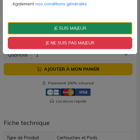
également
nos conditions générales
Il est conseillé d'utiliser un e-liquide avec max 50% de VG
pour une parfaite vaporisation.
JE SUIS MAJEUR
Cartouche Trine Q QCAP vendue chez AZVape à l'unité.
5,20 €
JE NE SUIS PAS MAJEUR
Quantité
AJOUTER À MON PANIER
Paiement 100% sécurisé
Livraison rapide
Fiche technique
Type de Produit
Cartouches et Pods