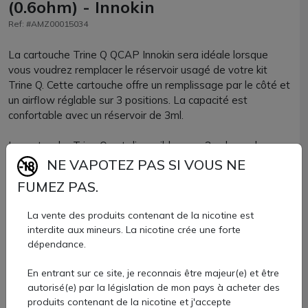
(0.6ohm) - Innokin
Ref: #AMZ00015034
La cartouche Trine Q QCAP Innokin sera idéale lorsque
vous voudrez remplacer le réservoir usagé de votre kit
Trine Q. Cette cartouche offre un remplissage par le côté et
un airflow réglable sur 3 positions. La capacité est
confortable avec un réservoir de 3ml.
La cartouche Trine Q est disponible avec 3 valeurs de
résistance intégrée :
NE VAPOTEZ PAS SI VOUS NE
FUMEZ PAS.
Cartouche Trine Q en 0.6 ohm : pour une vape MTL
La vente des produits contenant de la nicotine est
aérienne à 20W de puissance.
interdite aux mineurs. La nicotine crée une forte
Cartouche Trine Q en 0.8 ohm : pour une vape MTL à 15W
dépendance.
de puissance.
Cartouche Trine Q en 1.2 ohm : pour une vape pur MTL à
En entrant sur ce site, je reconnais être majeur(e) et être
11W de puissance.
autorisé(e) par la législation de mon pays à acheter des
produits contenant de la nicotine et j'accepte