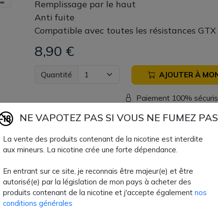
Remplissage par le haut
Anti fuite
Compatible avec toutes les résistances GTX
8,90 €
Quantité
AJOUTER À MON
Paiement 100% sécuri
NE VAPOTEZ PAS SI VOUS NE FUMEZ PAS
Livraison rapide
La vente des produits contenant de la nicotine est interdite
aux mineurs. La nicotine crée une forte dépendance.
Fiche technique
En entrant sur ce site, je reconnais être majeur(e) et être
autorisé(e) par la législation de mon pays à acheter des
Type de Produit
Cartouches et P
produits contenant de la nicotine et j'accepte également
nos
conditions générales
Type de Réservoir
Cartouche