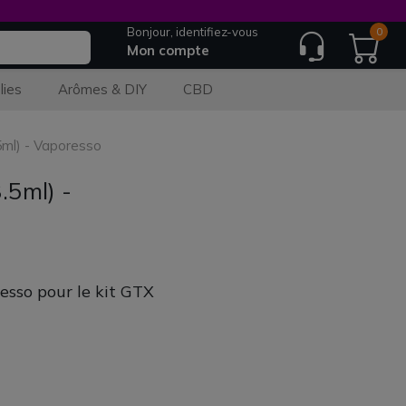
Bonjour, identifiez-vous
0
Mon compte
lies
Arômes & DIY
CBD
5ml) - Vaporesso
.5ml) -
sso pour le kit GTX