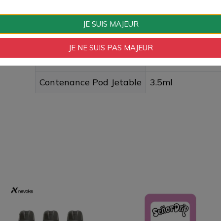
Type de Cartouche
Usage unique
JE SUIS MAJEUR
Type de Remplissage
Par le haut
JE NE SUIS PAS MAJEUR
Contenance Réservoir
3.5ml
Contenance Pod Jetable
3.5ml