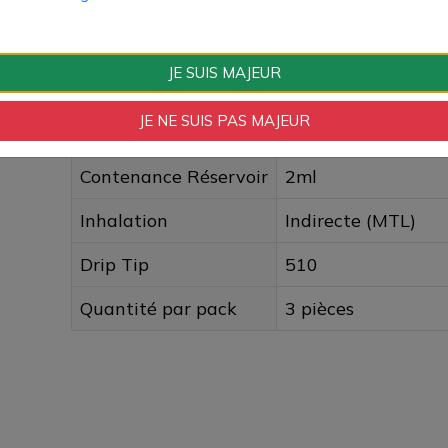
Type de Produit
Cartouches et Pod
Type de Réservoir
Cartouche
JE SUIS MAJEUR
Type de Cartouche
Usage unique
JE NE SUIS PAS MAJEUR
Type de Remplissage
Par le côté
Contenance Réservoir
2ml
Inhalation
Indirecte (MTL)
Drip Tip
510
Quantité par pack
3 pièces