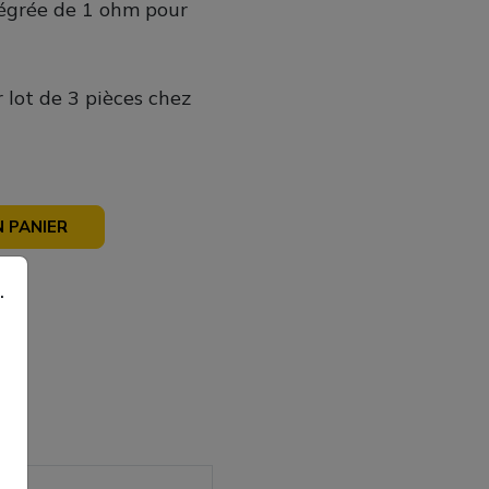
tégrée de 1 ohm pour
 lot de 3 pièces chez
 PANIER
sé
.