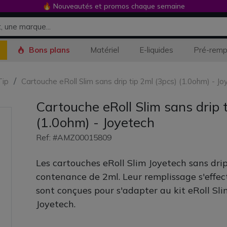
🔥 Nouveautés et promos chaque semaine
Bons plans
Matériel
E-liquides
Pré-remp
Tip
Cartouche eRoll Slim sans drip tip 2ml (3pcs) (1.0ohm) - Jo
Cartouche eRoll Slim sans drip 
(1.0ohm) - Joyetech
Ref: #AMZ00015809
Les cartouches eRoll Slim Joyetech sans dri
contenance de 2ml. Leur remplissage s'effectu
sont conçues pour s'adapter au kit eRoll Sli
Joyetech.