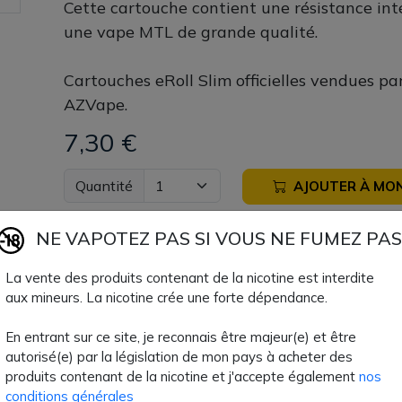
Cette cartouche contient une résistance in
une vape MTL de grande qualité.
Cartouches eRoll Slim officielles vendues par
AZVape.
7,30 €
Quantité
AJOUTER À MON
Paiement 100% sécuri
NE VAPOTEZ PAS SI VOUS NE FUMEZ PAS
La vente des produits contenant de la nicotine est interdite
Livraison rapide
aux mineurs. La nicotine crée une forte dépendance.
En entrant sur ce site, je reconnais être majeur(e) et être
Fiche technique
autorisé(e) par la législation de mon pays à acheter des
produits contenant de la nicotine et j'accepte également
nos
conditions générales