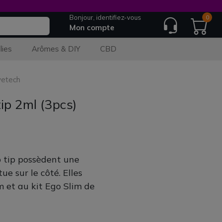
Bonjour, identifiez-vous
0
Mon compte
lies
Arômes & DIY
CBD
yetech
tip 2ml (3pcs)
p tip possèdent une
e sur le côté. Elles
m et au kit Ego Slim de