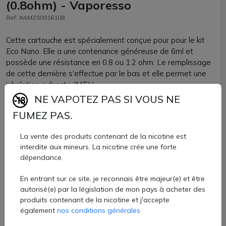
(0.8ohm) - Vaporesso
Ref: #AMZ00016108
Cette cartouche est spécialement conçue pour pour le kit
Eco Nano. Elle a une contenance généreuse de 6ml et
possède une résistance en 0.8 ou 1.2 ohm. Le remplissage
de cette dernière s'effectue par le bas et elle permet une
inhalation indirecte (MTL).
NE VAPOTEZ PAS SI VOUS NE
Lot de 2 cartouches Eco Nano Vaporesso.
FUMEZ PAS.
9 €
La vente des produits contenant de la nicotine est
interdite aux mineurs. La nicotine crée une forte
Quantité
dépendance.
AJOUTER À MON PANIER
En entrant sur ce site, je reconnais être majeur(e) et être
autorisé(e) par la législation de mon pays à acheter des
Paiement 100% sécurisé
produits contenant de la nicotine et j'accepte
également
nos conditions générales
Livraison rapide