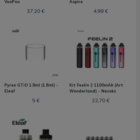
VooPoo
Aspire
37,20 €
4,99 €
Pyrex GTiO 1.8ml (1.8ml) -
Kit Feelin 2 1100mAh (Art
Eleaf
Wonderland) - Nevoks
5 €
22,70 €