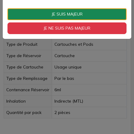
JE SUIS MAJEUR
Fiche technique
JE NE SUIS PAS MAJEUR
Format logistique
boite de 2pcs
Type de Produit
Cartouches et Pods
Type de Réservoir
Cartouche
Type de Cartouche
Usage unique
Type de Remplissage
Par le bas
Contenance Réservoir
6ml
Inhalation
Indirecte (MTL)
Quantité par pack
2 pièces