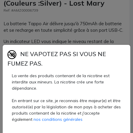
(Couleurs :Silver) - Lost Mary
Ref: #AMZ00006739
La batterie Tappo Air délivre jusqu'à 750mAh de batterie
et se recharge en toute simplicité grâce à son port USB-C.
Un indicateur LED vous indique le niveau restant de la
batterie.
NE VAPOTEZ PAS SI VOUS NE
Elle est compatible avec l'ensemble des pods pré-remplis
FUMEZ PAS.
Tappo, proposés en 10 ou 20ml de nicotine selon la saveur.
La vente des produits contenant de la nicotine est
6,10 €
interdite aux mineurs. La nicotine crée une forte
dépendance.
Quantité
En entrant sur ce site, je reconnais être majeur(e) et être
AJOUTER À MON PANIER
autorisé(e) par la législation de mon pays à acheter des
produits contenant de la nicotine et j'accepte
également
nos conditions générales
Paiement 100% sécurisé