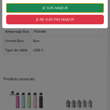
Livraison rapide
JE SUIS MAJEUR
Fiche technique
JE NE SUIS PAS MAJEUR
Amperage Box
750mAh
Format Box
Box
Type de câble
USB-C
Produits associés