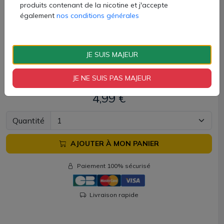
de nombreux coloris.
produits contenant de la nicotine et j'accepte
également
nos conditions générales
Clearomiseur iTank M livré avec :
JE SUIS MAJEUR
1 atomiseur iTank M (3ml)
1 résistance MTX 1.2ohm
JE NE SUIS PAS MAJEUR
1 manuel d'utilisation
4,99 €
Quantité
AJOUTER À MON PANIER
Paiement 100% sécurisé
Livraison rapide