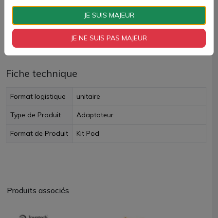
Paiement 100% sécurisé
JE SUIS MAJEUR
JE NE SUIS PAS MAJEUR
Livraison rapide
Fiche technique
Format logistique
unitaire
Type de Produit
Adaptateur
Format de Produit
Kit Pod
Produits associés