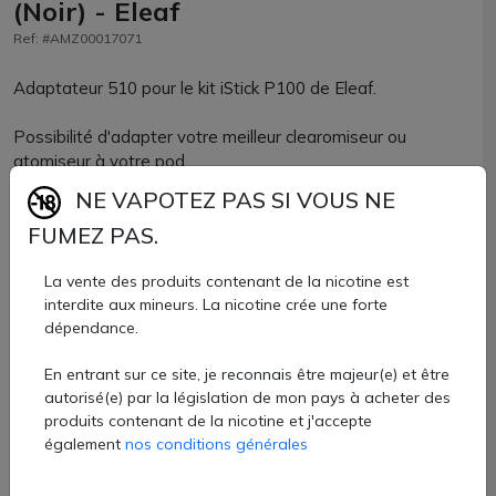
(Noir) - Eleaf
Ref: #AMZ00017071
Adaptateur 510 pour le kit iStick P100 de Eleaf.
Possibilité d'adapter votre meilleur clearomiseur ou
atomiseur à votre pod.
NE VAPOTEZ PAS SI VOUS NE
Pour être parfaitement flush votre atomiseur
FUMEZ PAS.
reconstructible ou votre clearomiseur devra faire 25mm de
diamètre max.
La vente des produits contenant de la nicotine est
interdite aux mineurs. La nicotine crée une forte
Adaptateur 510 pour iStick P100 Eleaf vendu à l'unité chez
dépendance.
AZVape.
5 €
En entrant sur ce site, je reconnais être majeur(e) et être
autorisé(e) par la législation de mon pays à acheter des
Quantité
produits contenant de la nicotine et j'accepte
également
nos conditions générales
AJOUTER À MON PANIER