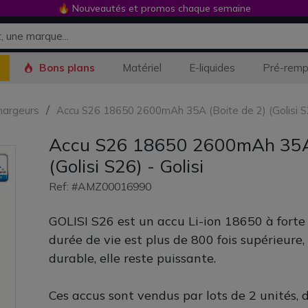
🔥 Nouveautés et promos chaque semaine
Bons plans
Matériel
E-liquides
Pré-remp
hargeurs
Accu S26 18650 2600mAh 35A (Boite de 2) (Golisi S2
Accu S26 18650 2600mAh 35A 
(Golisi S26) - Golisi
Ref: #AMZ00016990
GOLISI S26 est un accu Li-ion 18650 à fort
durée de vie est plus de 800 fois supérieure
durable, elle reste puissante.
Ces accus sont vendus par lots de 2 unités, 