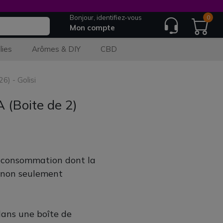
Bonjour, identifiez-vous
0
Mon compte
lies
Arômes & DIY
CBD
6) - Golisi
(Boite de 2)
e consommation dont la
, non seulement
dans une boîte de