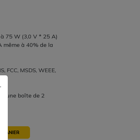
à 75 W (3,0 V * 25 A)
5A même à 40% de la
OHS, FCC, MSDS, WEEE,
.
s une boîte de 2
 PANIER