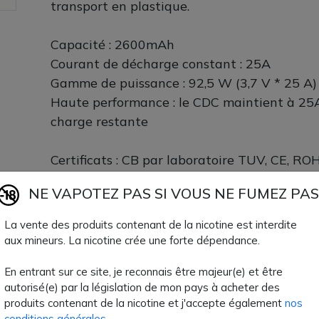
transport en plastique.
Capacité : 2600mAh
Courant de décharge constant : 25A
Gamme de puissance : 92,5 W (3,7 V * 25 A) 
Haute performance : le CDC maintient à 2
charge restante
Certificats : CB par laboratoire TUV, CE, R
UN38.3, IEC62133
NE VAPOTEZ PAS SI VOUS NE FUMEZ PAS
Accu 18650 S26 2600mAh Golisi vendus dan
La vente des produits contenant de la nicotine est interdite
accus chez AZVape.
aux mineurs. La nicotine crée une forte dépendance.
10,60 €
En entrant sur ce site, je reconnais être majeur(e) et être
autorisé(e) par la législation de mon pays à acheter des
Quantité
AJOUTER À MON
produits contenant de la nicotine et j'accepte également
nos
conditions générales