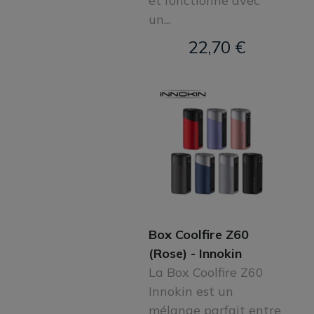
et fonctionne avec
un...
22,70 €
Box Coolfire Z60
(Rose) - Innokin
La Box Coolfire Z60
Innokin est un
mélange parfait entre