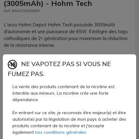
(3005mAh) - Hohm Tech
Ref: #AMZ00015803
L'accu Hohm Depot Hohm Tech possède 3005mAh
d'autonomie et une puissance de 65W. Il intègre des tags
cathodiques de 2ᵉ génération pour maximiser la réduction
de la résistance interne.
Ce dernier peut être chargé à une valeur testée et prouvée
NE VAPOTEZ PAS SI VOUS NE
de 3.60A. L'accu a un courant de décharge continue de
16.8A et un courant de décharge maximum de 22.5A.
FUMEZ PAS.
Cet accu sera compatible avec toutes les box et les mod
La vente des produits contenant de la nicotine est
accueillant ce format de pile.
interdite aux mineurs. La nicotine crée une forte
dépendance.
Accu 18650 Hohm Depot par Hohm Tech disponible chez
En entrant sur ce site, je reconnais être majeur(e) et être
AZVape à l'unité.
autorisé(e) par la législation de mon pays à acheter des
10,60 €
produits contenant de la nicotine et j'accepte
également
nos conditions générales
Quantité