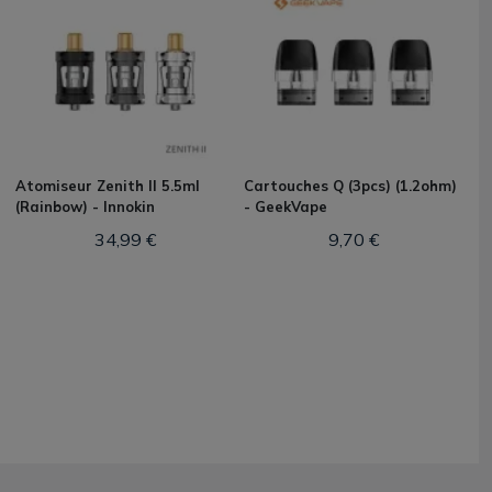
Atomiseur Zenith II 5.5ml
Cartouches Q (3pcs) (1.2ohm)
(Rainbow) - Innokin
- GeekVape
34,99 €
9,70 €