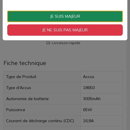
AJOUTER À MON PANIER
JE SUIS MAJEUR
Paiement 100% sécurisé
JE NE SUIS PAS MAJEUR
Livraison rapide
Fiche technique
Type de Produit
Accus
Type d'Accus
18650
Autonomie de batterie
3005mAh
Puissance
65W
Courant de décharge continu (CDC)
16,8A