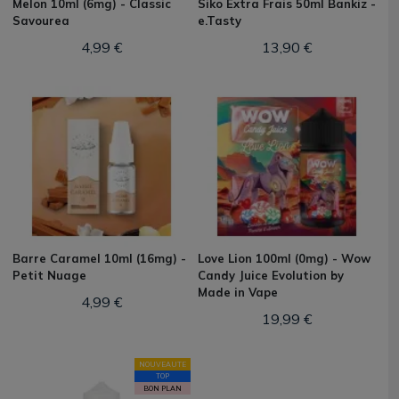
Melon 10ml (6mg) - Classic
Siko Extra Frais 50ml Bankiz -
Savourea
e.Tasty
4,99 €
13,90 €
Barre Caramel 10ml (16mg) -
Love Lion 100ml (0mg) - Wow
Petit Nuage
Candy Juice Evolution by
Made in Vape
4,99 €
19,99 €
NOUVEAUTE
TOP
BON PLAN