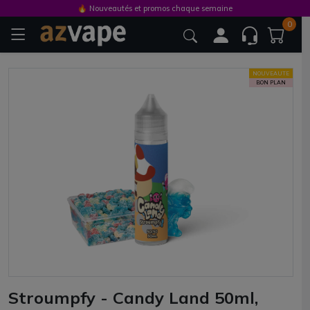
🔥 Nouveautés et promos chaque semaine
0
NOUVEAUTE
BON PLAN
Stroumpfy - Candy Land 50ml,