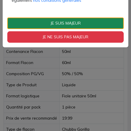
également
nos conditions générales
Paiement 100% sécurisé
Livraison sous 24h
JE SUIS MAJEUR
Fiche technique
JE NE SUIS PAS MAJEUR
Contenance Flacon
50ml
Format Flacon
60ml
Composition PG/VG
50% / 50%
Type de Produit
Liquide
Format logistique
Fiole unitaire 50ml
Quantité par pack
1 pièce
Prix de vente recommandé
19.99
Type de flacon
Chubby Gorilla