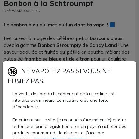
Bonbon à la Schtroumpf
Ref: #AMZ00017845
Le bonbon bleu qui met du fun dans ta vape
! 🟦
Retrouvez la magie des célèbres petits
bonbons bleus
avec la gamme
Bonbon Stroumpfy de Candy Land
! Une
saveur acidulée et fruitée qui pétille en bouche, mêlant des
notes de
framboise bleue et de citron
pour un équilibre
parfait entre douceur et peps. Chaque bouffée est un
NE VAPOTEZ PAS SI VOUS NE
retour en enfance, une explosion de
fun et de couleur
dans un nuage gourmand
. Idéal pour les amateurs de
FUMEZ PAS.
sensations sucrées et acidulées.
La vente des produits contenant de la nicotine est
9,90 €
interdite aux mineurs. La nicotine crée une forte
dépendance.
Quantité
En entrant sur ce site, je reconnais être majeur(e) et être
AJOUTER À MON PANIER
autorisé(e) par la législation de mon pays à acheter des
produits contenant de la nicotine et j'accepte