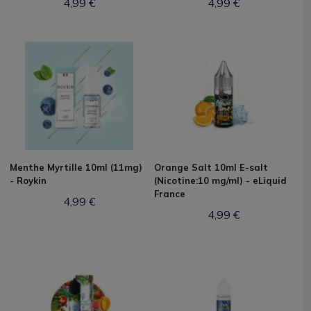
4,99 €
4,99 €
Menthe Myrtille 10ml (11mg)
Orange Salt 10ml E-salt
- Roykin
(Nicotine:10 mg/ml) - eLiquid
France
4,99 €
4,99 €