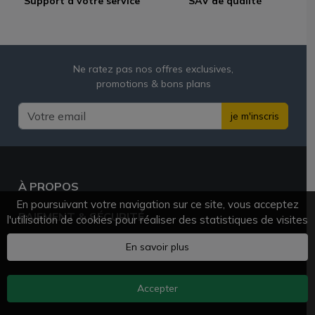
Support à votre service
SAV de qualité
Ne ratez pas nos offres exclusives,
promotions & bons plans
je m'inscris
À PROPOS
En poursuivant votre navigation sur ce site, vous acceptez
PAIEMENT & SÉCURITÉ
l'utilisation de cookies pour réaliser des statistiques de visites
BESOIN D'AIDE ?
En savoir plus
Accepter
AZVAPE.FR
© 2025 - 2026 Tous droits réservés