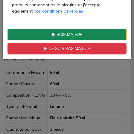
produits contenant de la nicotine et j'accepte
AJOUTER À MON PANIER
également
nos conditions générales
Paiement 100% sécurisé
JE SUIS MAJEUR
Livraison sous 24h
JE NE SUIS PAS MAJEUR
Fiche technique
Contenance Flacon
50ml
Format Flacon
60ml
Composition PG/VG
30% / 70%
Type de Produit
Liquide
Format logistique
Fiole unitaire 50ml
Quantité par pack
1 pièce