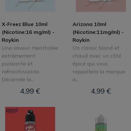
X-Freez Blue 10ml
Arizona 10ml
(Nicotine:16 mg/ml) -
(Nicotine:11mg/ml) -
Roykin
Roykin
Une saveur mentholée
Un classic blond et
extrêmement
chaud avec un côté
puissante et
épicé qui vous
rafraichissante.
rappellera la marque
Décernée la...
a...
4,99 €
4,99 €