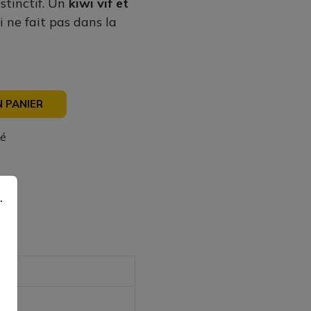
nstinctif. Un
kiwi vif et
i ne fait pas dans la
 PANIER
sé
.