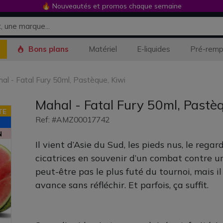
🔥 Nouveautés et promos chaque semaine
Bons plans
Matériel
E-liquides
Pré-remp
al - Fatal Fury 50ml, Pastèque, Kiwi
Mahal - Fatal Fury 50ml, Pastèq
TE
Ref: #AMZ00017742
N
Il vient d’Asie du Sud, les pieds nus, le rega
cicatrices en souvenir d’un combat contre un
peut-être pas le plus futé du tournoi, mais il 
avance sans réfléchir. Et parfois, ça suffit.