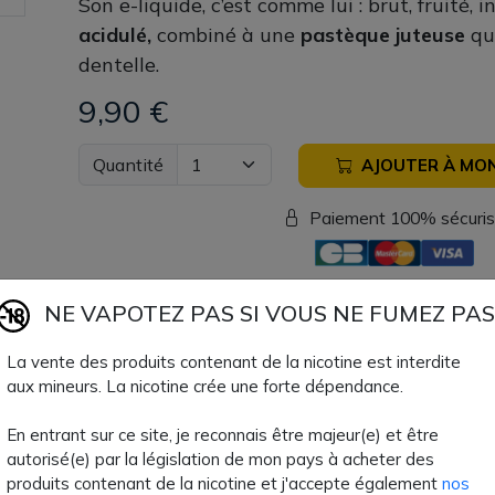
Son e-liquide, c’est comme lui : brut, fruité, i
acidulé,
combiné à une
pastèque juteuse
qu
dentelle.
9,90 €
Quantité
AJOUTER À MON
Paiement 100% sécuri
Livraison sous 24h
NE VAPOTEZ PAS SI VOUS NE FUMEZ PAS
La vente des produits contenant de la nicotine est interdite
Fiche technique
aux mineurs. La nicotine crée une forte dépendance.
Contenance Flacon
50ml
En entrant sur ce site, je reconnais être majeur(e) et être
autorisé(e) par la législation de mon pays à acheter des
Format Flacon
60ml
produits contenant de la nicotine et j'accepte également
nos