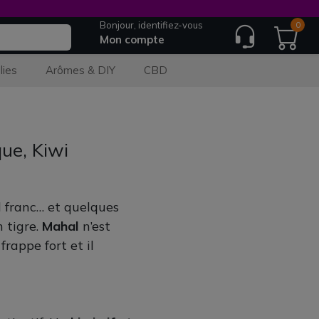
Bonjour, identifiez-vous
0
Mon compte
lies
Arômes & DIY
CBD
ue, Kiwi
rd franc… et quelques
 tigre.
Mahal
n’est
frappe fort et il