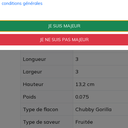
conditions générales
Composition PG/VG
30% / 70%
Type de Produit
Liquide
JE SUIS MAJEUR
Format logistique
Fiole unitaire 50ml
JE NE SUIS PAS MAJEUR
Quantité par pack
1 pièce
Longueur
3
Largeur
3
Hauteur
13,2 cm
Poids
0.075
Type de flacon
Chubby Gorilla
Type de saveur
Fruitée