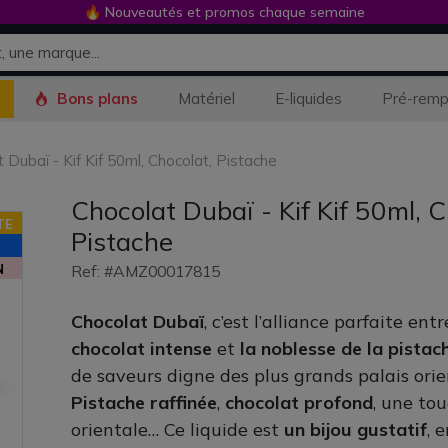
🔥 Nouveautés et promos chaque semaine
Bons plans
Matériel
E-liquides
Pré-remp
 Dubaï - Kif Kif 50ml, Chocolat, Pistache
Chocolat Dubaï - Kif Kif 50ml, C
TE
Pistache
N
Ref: #AMZ00017815
Chocolat Dubaï
, c’est l’alliance parfaite ent
chocolat intense
et
la noblesse de la pistac
de saveurs digne des plus grands palais ori
Pistache raffinée
,
chocolat profond
, une to
orientale… Ce liquide est
un bijou gustatif
, 