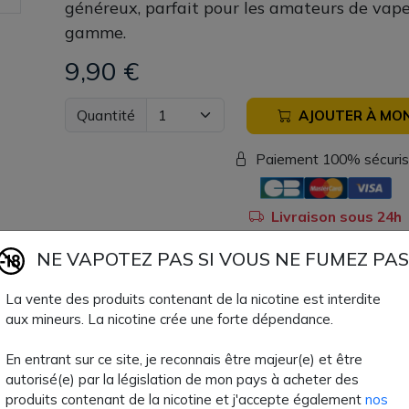
généreux, parfait pour les amateurs de va
gamme.
9,90 €
Quantité
AJOUTER À MON
Paiement 100% sécuri
Livraison sous 24h
NE VAPOTEZ PAS SI VOUS NE FUMEZ PAS
Fiche technique
La vente des produits contenant de la nicotine est interdite
aux mineurs. La nicotine crée une forte dépendance.
Contenance Flacon
50ml
En entrant sur ce site, je reconnais être majeur(e) et être
Format Flacon
60ml
autorisé(e) par la législation de mon pays à acheter des
produits contenant de la nicotine et j'accepte également
nos