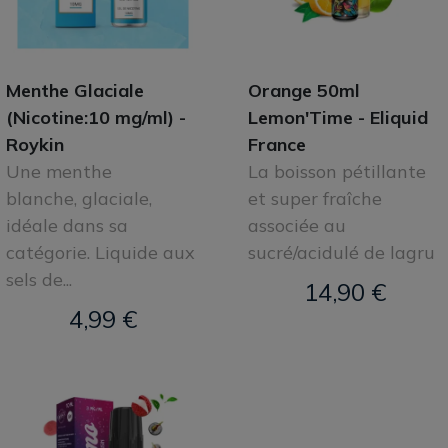
Menthe Glaciale
Orange 50ml
(Nicotine:10 mg/ml) -
Lemon'Time - Eliquid
Roykin
France
Une menthe
La boisson pétillante
blanche, glaciale,
et super fraîche
idéale dans sa
associée au
catégorie. Liquide aux
sucré/acidulé de lagru
sels de...
14,90 €
4,99 €