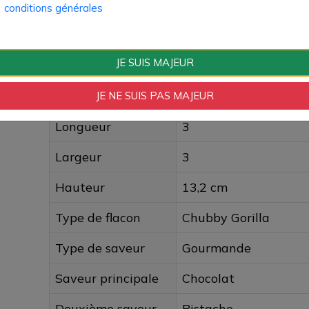
Composition PG/VG
30% / 70%
conditions générales
Type de Produit
Liquide
JE SUIS MAJEUR
Format logistique
Fiole unitaire 50ml
Quantité par pack
1 pièce
JE NE SUIS PAS MAJEUR
Longueur
3
Largeur
3
Hauteur
13,2 cm
Type de flacon
Chubby Gorilla
Type de saveur
Gourmande
Saveur principale
Chocolat
Deuxième saveur
Pistache