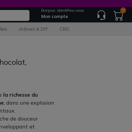
Bonjour, identifiez-vous
0
Mon compte
lies
Arômes & DIY
CBD
hocolat,
re
la richesse du
he
, dans une explosion
entaux.
uche de douceur
enveloppant et