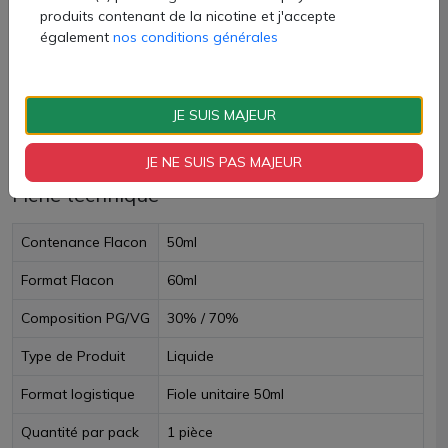
produits contenant de la nicotine et j'accepte
AJOUTER À MON PANIER
également
nos conditions générales
Paiement 100% sécurisé
JE SUIS MAJEUR
Livraison sous 24h
JE NE SUIS PAS MAJEUR
Fiche technique
Contenance Flacon
50ml
Format Flacon
60ml
Composition PG/VG
30% / 70%
Type de Produit
Liquide
Format logistique
Fiole unitaire 50ml
Quantité par pack
1 pièce