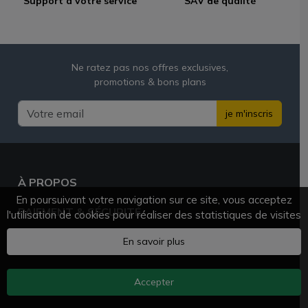
Support à votre service
SAV de qualité
Ne ratez pas nos offres exclusives,
promotions & bons plans
je m'inscris
À PROPOS
En poursuivant votre navigation sur ce site, vous acceptez
PAIEMENT & SÉCURITÉ
l'utilisation de cookies pour réaliser des statistiques de visites
BESOIN D'AIDE ?
En savoir plus
Accepter
AZVAPE.FR
© 2025 - 2026 Tous droits réservés