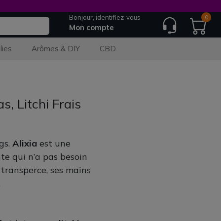
Bonjour, identifiez-vous
0
Mon compte
lies
Arômes & DIY
CBD
s, Litchi Frais
gs.
Alixia
est une
te qui n’a pas besoin
 transperce, ses mains
.