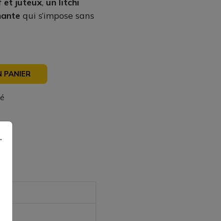
 et juteux
,
un litchi
hante
qui s’impose sans
 PANIER
sé
.