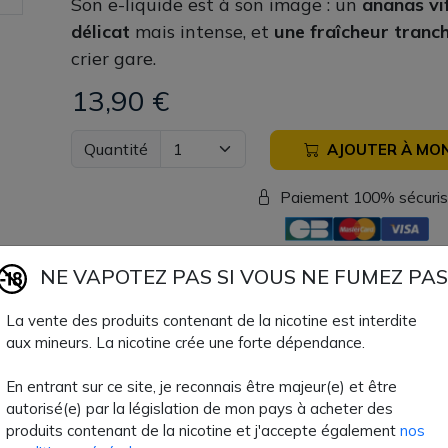
Son e-liquide est à son image : un
ananas vif
délicat
mais intense, et
une fraîcheur tranc
crier gare.
13,90 €
Quantité
AJOUTER À MON
Paiement 100% sécuri
Livraison sous 24h
NE VAPOTEZ PAS SI VOUS NE FUMEZ PAS
La vente des produits contenant de la nicotine est interdite
Fiche technique
aux mineurs. La nicotine crée une forte dépendance.
En entrant sur ce site, je reconnais être majeur(e) et être
Contenance Flacon
100ml
autorisé(e) par la législation de mon pays à acheter des
produits contenant de la nicotine et j'accepte également
nos
Format Flacon
120ml