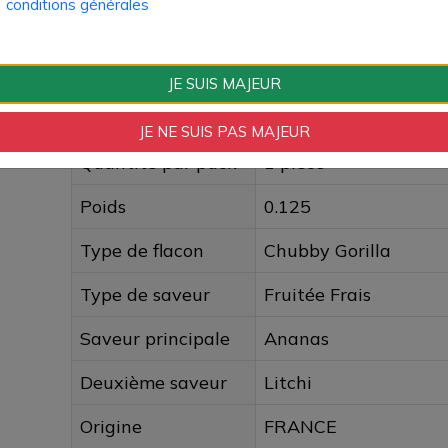
conditions générales
Composition PG/VG
30% / 70%
Type de Produit
Liquide
JE SUIS MAJEUR
Format logistique
Fiole unitaire 100ml
JE NE SUIS PAS MAJEUR
Quantité par pack
1 pièce
Poids
0.125
Type de flacon
Chubby Gorilla
Type de saveur
Fruitée Frais
Saveur principale
Ananas
Deuxième saveur
Litchi
Origine
FRANCE