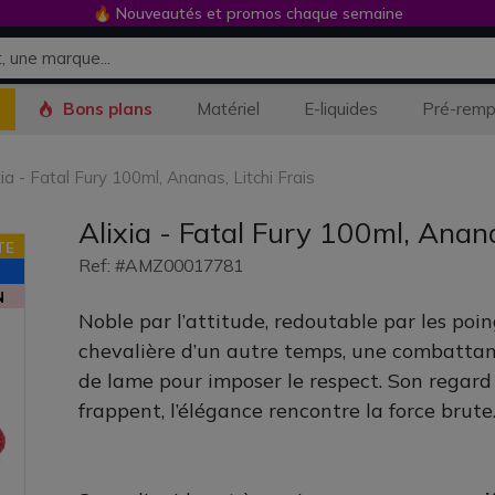
🔥 Nouveautés et promos chaque semaine
Bons plans
Matériel
E-liquides
Pré-remp
xia - Fatal Fury 100ml, Ananas, Litchi Frais
Alixia - Fatal Fury 100ml, Anana
TE
Ref: #AMZ00017781
N
Noble par l’attitude, redoutable par les poin
chevalière d’un autre temps, une combattan
de lame pour imposer le respect. Son regard
frappent, l’élégance rencontre la force brute