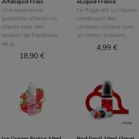
Alfaliquid Frais
eLiquid France
Une expérience
Le Riggs est un liquide
gustative attend vos
combinant des
clients avec des
céréales custard avec
saveurs de framboise,
un retour popcorn...
de g...
4,99 €
18,90 €
Ice Cream Fraise 10ml
Red Devil 10ml (3mg)