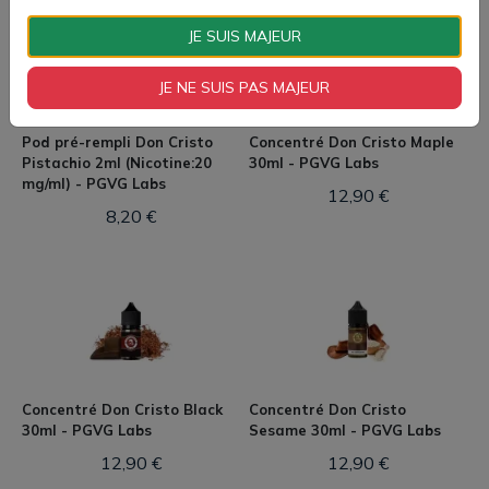
JE SUIS MAJEUR
JE NE SUIS PAS MAJEUR
Pod pré-rempli Don Cristo
Concentré Don Cristo Maple
Pistachio 2ml (Nicotine:20
30ml - PGVG Labs
mg/ml) - PGVG Labs
12,90 €
8,20 €
Concentré Don Cristo Black
Concentré Don Cristo
30ml - PGVG Labs
Sesame 30ml - PGVG Labs
12,90 €
12,90 €