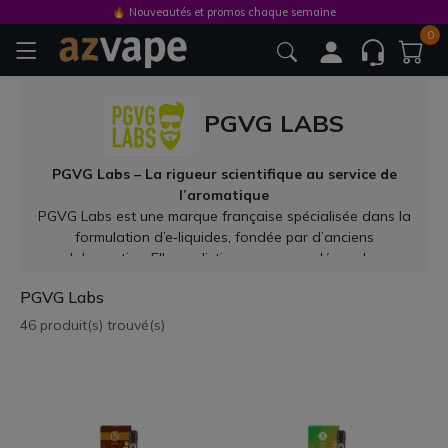
🔥 Nouveautés et promos chaque semaine
0
PGVG LABS
PGVG Labs – La rigueur scientifique au service de
l’aromatique
PGVG Labs est une marque française spécialisée dans la
formulation d’e‑liquides, fondée par d’anciens
laborantins. Elle se distingue par une démarche
rigoureuse : développement aromatique encadré,
PGVG Labs
contrôles qualité poussés, et compositions
transparentes. L’univers proposé est à la fois créatif,
46 produit(s) trouvé(s)
cohérent et fiable.
Recettes phares
Classic Origine : tabac blond pur, élégant et non agressif,
idéal pour une vape quotidienne
Smooth Tobacco : saveur plus ronde et gourmande avec
une touche subtile sucrée, équilibrée et plaisante