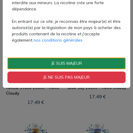
interdite aux mineurs. La nicotine crée une forte
Citrus Chill : agrumes pétillants (citron, orange), adoucis
dépendance.
par une touche de fraîcheur légère
Formats & caractéristiques
Purple Rain 200ml - Hello
Red Light 200ml - Hello
En entrant sur ce site, je reconnais être majeur(e) et être
Disponibles en shortfills 50 ml (dans flacons de 60 ml)
Cloudy
Cloudy
autorisé(e) par la législation de mon pays à acheter des
prêts à être boostés
produits contenant de la nicotine et j'accepte
17,49 €
17,49 €
Ratio PG/VG 50/50, garantissant un bon équilibre entre
également
nos conditions générales
hit et restitution aromatique
Arômes de qualité alimentaire, conçus pour être fidèles,
sans être trop sucrés ou agressifs
JE SUIS MAJEUR
JE NE SUIS PAS MAJEUR
Yellow Stone 200ml - Hello
Blue Sky 200ml - Hello Cloudy
Cloudy
17,49 €
17,49 €