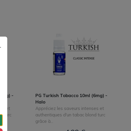
lé
lement 50/50
, sans excès
trict
.
3mg) -
PG Turkish Tobacco 10ml (6mg) -
Halo
es et
Appréciez les saveurs intenses et
d turc
authentiques d'un tabac blond turc
grâce à...