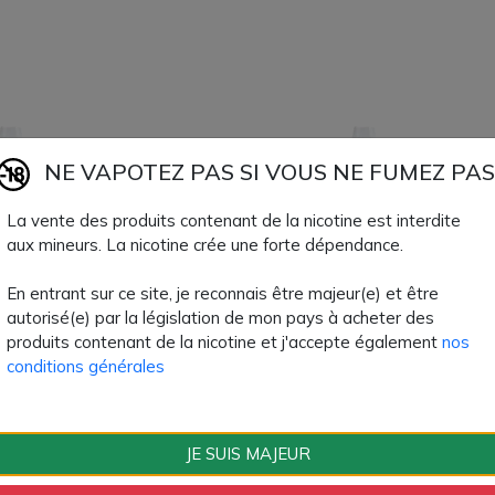
urkish Blend : classic brun turc, légèrement épicé, finement travail
Formats et caractéristiques
ml nicotinés (freebase et sels de nicotine) ; ratio PG/VG principa
rmaceutique : arômes alimentaires rigoureusement sélectionnés
ilité garantie : longue durée de vie, sans fade, conditionnement s
NE VAPOTEZ PAS SI VOUS NE FUMEZ PAS
La vente des produits contenant de la nicotine est interdite
aux mineurs. La nicotine crée une forte dépendance.
En entrant sur ce site, je reconnais être majeur(e) et être
autorisé(e) par la législation de mon pays à acheter des
produits contenant de la nicotine et j'accepte également
nos
h Tobacco 10ml (0mg) -
PG Turkish Tobacco 10ml (
conditions générales
Halo
les saveurs intenses et
Appréciez les saveurs intens
es d'un tabac blond turc
authentiques d'un tabac blon
JE SUIS MAJEUR
grâce à...