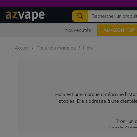
Nouveautés
AMAZON TOP
Accueil
Tous nos marques
Halo
Halo est une marque américaine histori
stables. Elle s’adresse à une client
Tron : un 
Lenola Cream 
SubZero : l