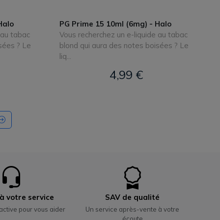
Halo
PG Prime 15 10ml (6mg) - Halo
 au tabac
Vous recherchez un e-liquide au tabac
sées ? Le
blond qui aura des notes boisées ? Le
liq...
4,99 €
à votre service
SAV de qualité
active pour vous aider
Un service après-vente à votre
écoute