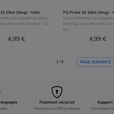
15 10ml (0mg) - Halo
PG Prime 15 10ml (3mg) - 
rchez un e-liquide au tabac
Vous recherchez un e-liquide
aura des notes boisées ? Le
blond qui aura des notes boi
liq...
4,99 €
4,99 €
1 / 6
PAGE SUIVANTE
e engagée
Paiement sécurisé
Support 
sable
Transactions 100% protégées
Une équipe ré