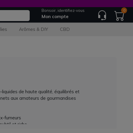
Bonsoir, identifiez-vous
0
Mon compte
lies
Arômes & DIY
CBD
iquides de haute qualité, équilibrés et
ics nets aux amateurs de gourmandises
 ex-fumeurs
ubtil et riche
ilité longue