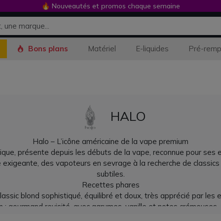
🔥 Nouveautés et promos chaque semaine
Bons plans
Matériel
E-liquides
Pré-remp
HALO
Halo – L’icône américaine de la vape premium
que, présente depuis les débuts de la vape, reconnue pour ses e‑l
èle exigeante, des vapoteurs en sevrage à la recherche de class
subtiles.
Recettes phares
classic blond sophistiqué, équilibré et doux, très apprécié par les
: gourmand revisité, avec agrumes, vanille et notes crémeuses, s
a légendaire menthe glacée exclusive, fraîcheur puissante et durab