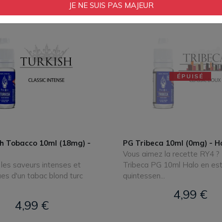
4,99 €
4,99 €
JE NE SUIS PAS MAJEUR
ÉPUISÉ
h Tobacco 10ml (18mg) -
PG Tribeca 10ml (0mg) - H
Vous aimez la recette RY4 ? 
les saveurs intenses et
Tribeca PG 10ml Halo en est
es d'un tabac blond turc
quintessen...
4,99 €
4,99 €