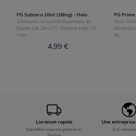
PG Subzero 10ml (18mg) - Halo
PG Prime 
Découvrez la recette légendaire du
Vous reche
liquide Sub Zero PG 10ml par Halo ! Si
blond qui 
vous...
liq...
4,99 €
Livraison rapide
Une entrepris
Expédition express partout en
Eco-respon
France