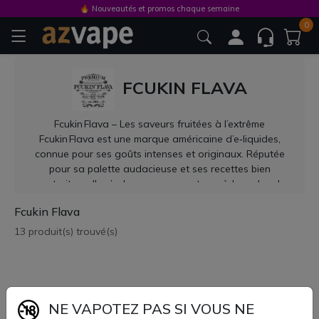
🔥 Nouveautés et promos chaque semaine
🚚 Frais de port offerts à partir de 9.90 €
0
FCUKIN FLAVA
Fcukin Flava – Les saveurs fruitées à l’extrême
Fcukin Flava est une marque américaine d’e‑liquides,
connue pour ses goûts intenses et originaux. Réputée
pour sa palette audacieuse et ses recettes bien
construites, elle s’adresse aux vapoteurs à la recherche
de saveurs puissantes, rafraîchissantes ou exotiques.
Fcukin Flava
Recettes emblématiques
Bangin Blue : explosion de myrtille acidulée avec une
13 produit(s) trouvé(s)
touche glacée
Chief’s Apple : pomme fraîche et croquante, marquée par
une pure simplicité
Glazed Donut : beignet sucré, gourmand et régressif
Citrus Dreams : agrumes vifs avec une pointe mentholée
NE VAPOTEZ PAS SI VOUS NE
Munk Juice : mélange complexe de fruits tropicaux avec