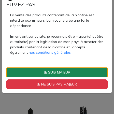
FUMEZ PAS.
une fraîcheur lactée
Qualité et formats
La vente des produits contenant de la nicotine est
Disponibles en shortfills 50 ml (flacons 60 ml), à booster
Concentré Grapple Apple
Concentré Freezy Mango
interdite aux mineurs. La nicotine crée une forte
en nicotine
30ml - Fcukin Flava
30ml - Fcukin Flava
dépendance.
Ratio PG/VG typique 50/50, assurant un bon rendu
9,99 €
9,99 €
aromatique et une vapeur maîtrisée
En entrant sur ce site, je reconnais être majeur(e) et être
Recettes élaborées avec arômes de qualité alimentaire,
autorisé(e) par la législation de mon pays à acheter des
sans excès de sucralose ni d’édulcorants
produits contenant de la nicotine et j'accepte
également
nos conditions générales
JE SUIS MAJEUR
Concentré Freezy Pineapple
Concentré Smashin
30ml - Fcukin Flava
Lemonade 30ml - Fcukin Flava
JE NE SUIS PAS MAJEUR
9,99 €
9,99 €