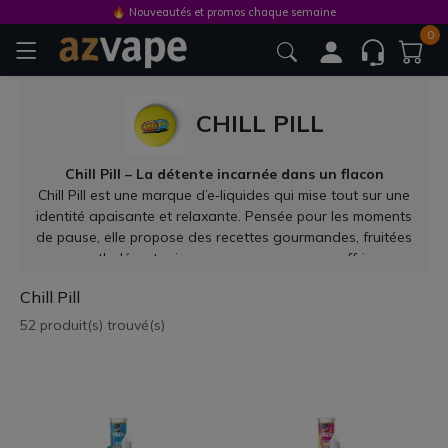
🔥 Nouveautés et promos chaque semaine
0
CHILL PILL
Chill Pill – La détente incarnée dans un flacon
Chill Pill est une marque d’e‑liquides qui mise tout sur une
identité apaisante et relaxante. Pensée pour les moments
de pause, elle propose des recettes gourmandes, fruitées
ou mentholées, toujours conçues pour vous offrir une
vape douce, réconfortante et sans surcharge
Chill Pill
aromatique.
Recettes phares
52 produit(s) trouvé(s)
Mélanges onctueux, comme le combo vanille-crème ou
beurre de cacahuète-caramel
Duos fruités équilibrés : pommes mûres, agrumes frais ou
baies douces
Fresh mentholés légers, parfaits pour une sensation de
fraîcheur subtile