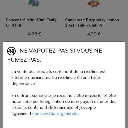
Qualité et formats
Fabrication soignée avec arômes de qualité alimentaire
Disponibles en shortfills 50 ml (ratio PG/VG 50/50) pour
Concentré Mint 10ml Truly -
Concentré Raspberry Lemon
boîster à 3 à 6 mg/ml, ainsi qu’en 10 ml nicotinés
Chill Pill
10ml Truly - Chill Pill
Formules classiques, sans additif superflu, conçues pour
4,99 €
4,99 €
une vape quotidienne accessible
NE VAPOTEZ PAS SI VOUS NE
FUMEZ PAS.
La vente des produits contenant de la nicotine est
interdite aux mineurs. La nicotine crée une forte
dépendance.
Concentré Bubble Gum 10ml
Concentré Cherry 10ml Truly
Truly - Chill Pill
- Chill Pill
En entrant sur ce site, je reconnais être majeur(e) et être
4,99 €
4,99 €
autorisé(e) par la législation de mon pays à acheter des
produits contenant de la nicotine et j'accepte
également
nos conditions générales