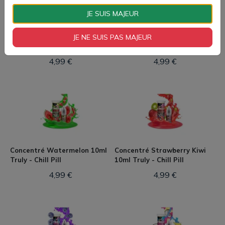
JE SUIS MAJEUR
Concentré Gummy Bears
Concentré Energy Drink 10ml
JE NE SUIS PAS MAJEUR
10ml Truly - Chill Pill
Truly - Chill Pill
4,99 €
4,99 €
Concentré Watermelon 10ml
Concentré Strawberry Kiwi
Truly - Chill Pill
10ml Truly - Chill Pill
4,99 €
4,99 €