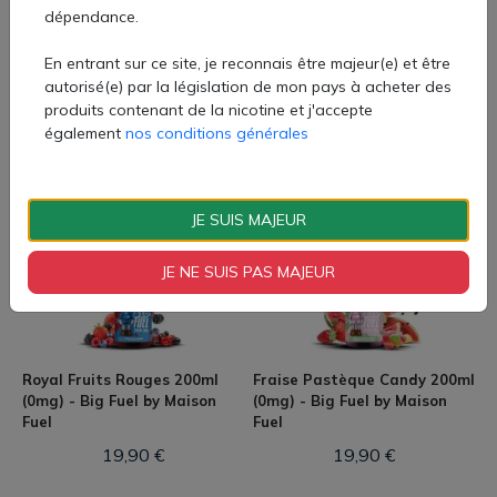
Ice Lemonade : citron givré, sucre et bulles
dépendance.
Berry Strike : fraise, mûre et cassis sur lit glacé
Chaque liquide est conçu pour offrir un rendu
En entrant sur ce site, je reconnais être majeur(e) et être
aromatique puissant, sans être écœurant, parfait pour
autorisé(e) par la législation de mon pays à acheter des
une vape all-day.
Cranberries Cassis Fruits
Goyave Fraise Mangue 200ml
produits contenant de la nicotine et j'accepte
Formats et caractéristiques techniques
Rouges 200ml (0mg) - Big
(0mg) - Big Fuel by Maison
également
nos conditions générales
Flacons 120 ml remplis à 100 ml, à booster selon les
Fuel by Maison Fuel
Fuel
besoins en nicotine
19,90 €
19,90 €
Ratio PG/VG 30/70, idéal pour les amateurs de gros
nuages et de clearomiseurs sub-ohm
JE SUIS MAJEUR
Fabrication 100 % française, avec des arômes de qualité
alimentaire
JE NE SUIS PAS MAJEUR
Royal Fruits Rouges 200ml
Fraise Pastèque Candy 200ml
(0mg) - Big Fuel by Maison
(0mg) - Big Fuel by Maison
Fuel
Fuel
19,90 €
19,90 €