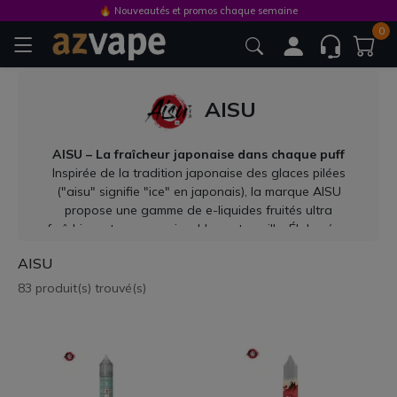
🔥 Nouveautés et promos chaque semaine
0
AISU
AISU – La fraîcheur japonaise dans chaque puff
Inspirée de la tradition japonaise des glaces pilées
("aisu" signifie "ice" en japonais), la marque AISU
propose une gamme de e-liquides fruités ultra
rafraîchissants, reconnaissables entre mille. Élaborée par
ZAP! Juice, cette marque britannique s'est imposée
AISU
comme une référence chez les amateurs de fruités frais
intenses, à la fois naturels, équilibrés et puissamment
83 produit(s) trouvé(s)
givrés.
Mangue, melon, aloé vera, litchi ou encore fruit du
dragon : chaque recette est un voyage exotique, avec
une touche de fraîcheur signature qui fait toute la
différence. AISU, c’est l’alliance parfaite entre douceur
fruitée et fraîcheur japonaise, pour une vape aussi