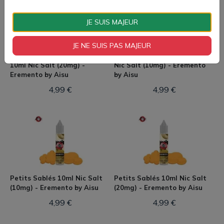
JE SUIS MAJEUR
JE NE SUIS PAS MAJEUR
Pomme Mûre Gourmande
Litchi Mangue Cassis 10ml
10ml Nic Salt (20mg) -
Nic Salt (10mg) - Eremento
Eremento by Aisu
by Aisu
4,99 €
4,99 €
Petits Sablés 10ml Nic Salt
Petits Sablés 10ml Nic Salt
(10mg) - Eremento by Aisu
(20mg) - Eremento by Aisu
4,99 €
4,99 €