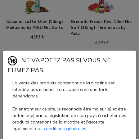
désaltérante qu’envoûtante.
➤ ️ Pourquoi choisir AISU ?
Des saveurs fruitées réalistes et très fraîches
Coconut Latte 10ml (10mg) -
Grenade Fraise Kiwi 10ml Nic
Fabriqué au Royaume-Uni par ZAP! Juice
Mokasmo by AISU Nic Salts
Salt (10mg) - Eremento by
Gammes en 50 ml, sels de nicotine, et plus
Aisu
4,99 €
Qualité premium, taux PG/VG 70/30 pour une vapeur
4,99 €
généreuse
Que vous cherchiez à vous rafraîchir en été ou
simplement à vaper avec style, AISU est le choix idéal
NE VAPOTEZ PAS SI VOUS NE
pour une expérience fruitée givrée… qui ne laisse
FUMEZ PAS.
personne indifférent.
La vente des produits contenant de la nicotine est
interdite aux mineurs. La nicotine crée une forte
dépendance.
Grenade Fraise Kiwi 10ml Nic
Pomme Mûre Gourmande
Salt (20mg) - Eremento by
10ml Nic Salt (10mg) -
En entrant sur ce site, je reconnais être majeur(e) et être
Aisu
Eremento by Aisu
autorisé(e) par la législation de mon pays à acheter des
4,99 €
4,99 €
produits contenant de la nicotine et j'accepte
également
nos conditions générales